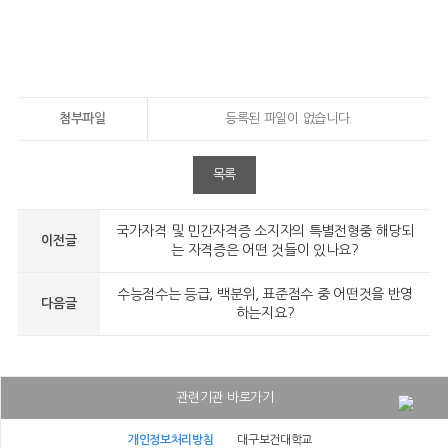
첨부파일
등록된 파일이 없습니다.
목록
국가자격 및 민간자격증 소지자의 특별전형중 해당되
이전글
는 자격증은 어떤 것들이 있나요?
수능점수는 등급, 백분위, 표준점수 중 어떤것을 반영
다음글
하는지요?
관련기관 바로가기
대구보건대학교병원
개인정보처리방침
대구보건대학교
대구보건대학교